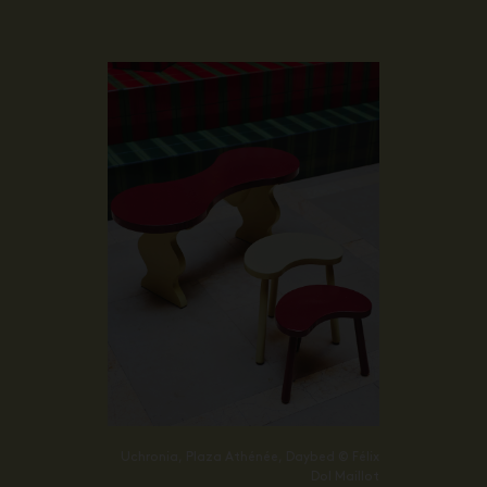
Uchronia, Plaza Athénée, Daybed © Félix
Dol Maillot