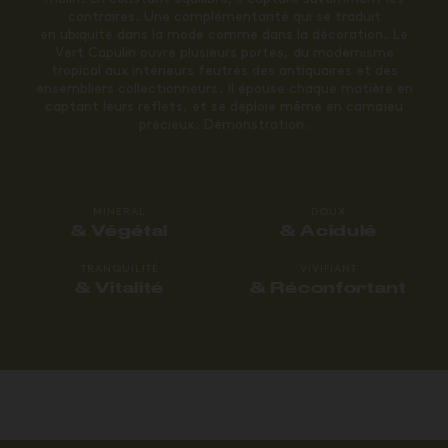
contraires. Une complémentarité qui se traduit
en ubiquité dans la mode comme dans la décoration. Le
Vert Capulin ouvre plusieurs portes, du modernisme
tropical aux intérieurs feutrés des antiquaires et des
ensembliers collectionneurs. Il épouse chaque matière en
captant leurs reflets, et se déploie même en camaïeu
précieux. Démonstration.
MINÉRAL
DOUX
& Végétal
& Acidulé
TRANQUILITÉ
VIVIFIANT
& Vitalité
& Réconfortant