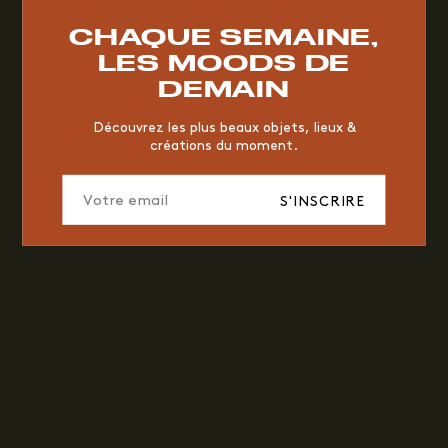
RESTAURANT
VINTAGE
MOODBOARD
BOIS
CHAQUE SEMAINE,
CHAISE
JAUNE
BUREAU
DESIGNER
HÔTEL
LES MOODS DE
ORGANIQUE
MEMPHIS
ÉDITIONS
VASE
DEMAIN
ICONIC
2023
Découvrez les plus beaux objets, lieux &
créations du moment.
S'INSCRIRE