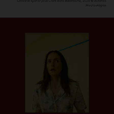
Chiwetel Ejiofor joue Clark dans
Backrooms
, 2026 © Asterios
Moutsokapas