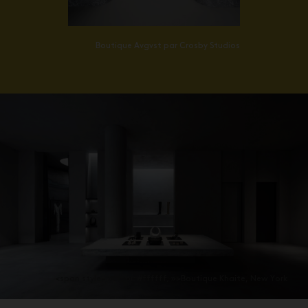
Boutique Avgvst par Crosby Studios
<span style= »color: #ffffff; »>Boutique Khaite, New York