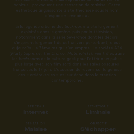
habituel, provoquent une sensation de malaise.
Cette
esthétique angoissante a été théorisée sous le nom
d
‘espace « liminaire ».
Si la légende urbaine des
backrooms
a été largement
exploitée dans le
gaming
, puis par la télévision,
notamment dans la série
Severance
dont les décors
s’inspirent largement de cet univers perturbant, c’est
aujourd’hui le 7ème art qui s’en empare. La société A24
(
Marty Supreme, The Drama, Materialists
), vient d’extraire
les
backrooms
de la culture geek pour l’offrir à un public
plus large avec son film sorti dans les salles obscures
françaises le 17 juin. L’occasion de revenir sur la genèse
des « arrière-salles » et leur écho dans la création
contemporaine.
BERCEAU
ESTHÉTIQUE
Internet
Liminale
SENSATION
OBJECTIF
Malaise
S'échapper