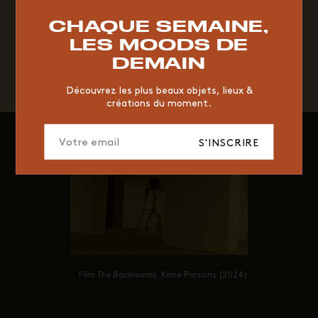
RESTAURANT
VINTAGE
MOODBOARD
BOIS
CHAQUE SEMAINE,
CHAISE
JAUNE
BUREAU
DESIGNER
HÔTEL
LES MOODS DE
ORGANIQUE
MEMPHIS
ÉDITIONS
VASE
DEMAIN
Akris, automne hiver 2026 2027
ICONIC
2023
Découvrez les plus beaux objets, lieux &
créations du moment.
S'INSCRIRE
Film
The Backrooms
, Kane Parsons (2024)