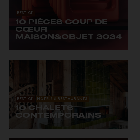
BEST OF
10 PIÈCES COUP DE
CŒUR
MAISON&OBJET 2024
Les belles découvertes de janvier.
BEST OF
HÔTELS & RESTAURANTS
10 CHALETS
CONTEMPORAINS
En piste !