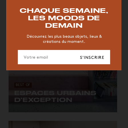
RESTAURANT
VINTAGE
MOODBOARD
BOIS
CHAQUE SEMAINE,
CHAISE
JAUNE
BUREAU
DESIGNER
HÔTEL
LES MOODS DE
ORGANIQUE
MEMPHIS
ÉDITIONS
VASE
DEMAIN
ICONIC
2023
Découvrez les plus beaux objets, lieux &
créations du moment.
S'INSCRIRE
BEST OF
ESPACES URBAINS
D’EXCEPTION
Réinventer l'habitat urbain.