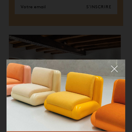
S'INSCRIRE
BEST OF
Fermer
4 TENDANCES
D'ARCHITECTURE
ATYPIQUE
QUE CHERCHEZ-VOUS ?
TOP TRENDS