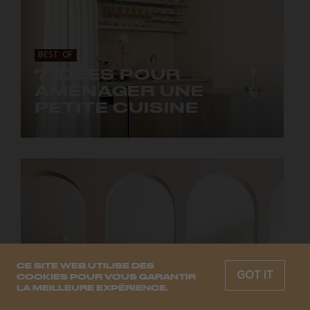
BEST OF
7 IDÉES POUR
AMÉNAGER UNE
PETITE CUISINE
Beaucoup d'ingéniosité et de créativité au mètre
carré.
CE SITE WEB UTILISE DES
GOT IT
COOKIES POUR VOUS GARANTIR
LA MEILLEURE EXPÉRIENCE.