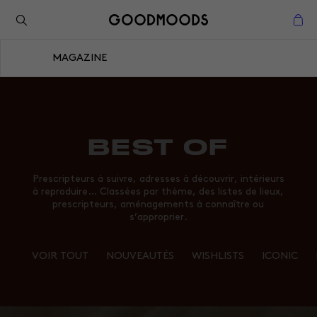
Retour à l'inspiration
Fermer
MAGAZINE
Fermer
BEST OF
Prescripteurs à suivre, adresses à découvrir, intérieurs
à reproduire… Classées par thème, des listes de lieux,
prescripteurs, aménagements à connaître ou
s’approprier.
VOIR TOUT
NOUVEAUTÉS
WISHLISTS
ICONIC