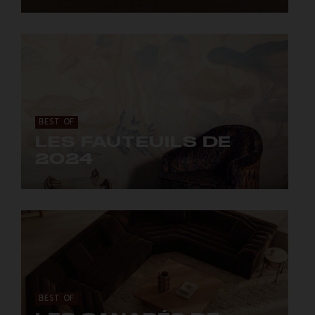
Des trônes court-sur-pattes.
BEST OF
LES FAUTEUILS DE
2024
Les fauteuils qui vont siéger cette année.
BEST OF