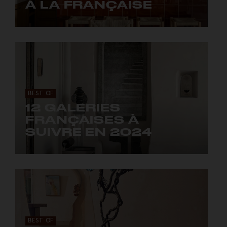
À LA FRANÇAISE
Le design met le cap sur les quatre coin de la
France.
BEST OF
12 GALERIES
FRANÇAISES À
SUIVRE EN 2024
BOON_ROOM, Ketabi Bourdet, Maestria, Signé...
BEST OF