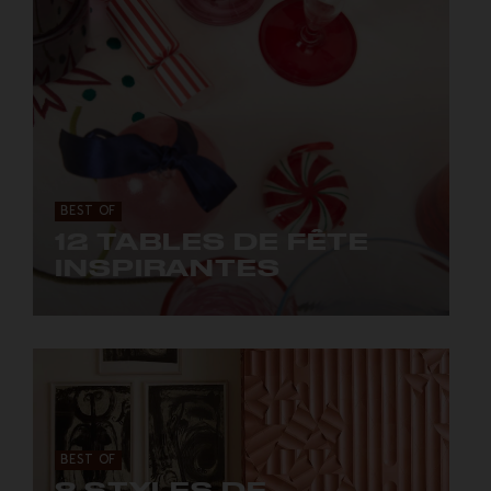
BEST OF
12 TABLES DE FÊTE
INSPIRANTES
Le 25 et le 31 sont ses nombres préférés et
elle adore être bien dressée, qui est-elle ?
BEST OF
8 STYLES DE