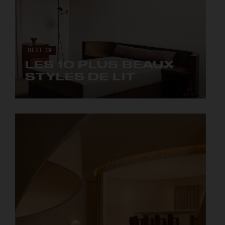
BEST OF
LES 10 PLUS BEAUX
STYLES DE LIT
Des styles à dormir debout.