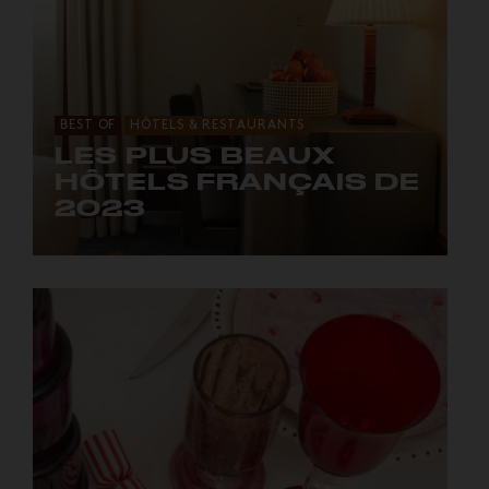
BEST OF
HÔTELS & RESTAURANTS
LES PLUS BEAUX
HÔTELS FRANÇAIS DE
2023
12 adresses pour séjourner dans un décor
d'ensemblier.