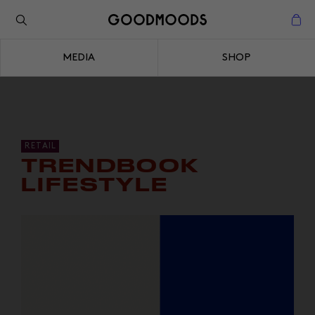
Back to the inspiration
Close
MEDIA
SHOP
Close
RETAIL
TRENDBOOK
LIFESTYLE