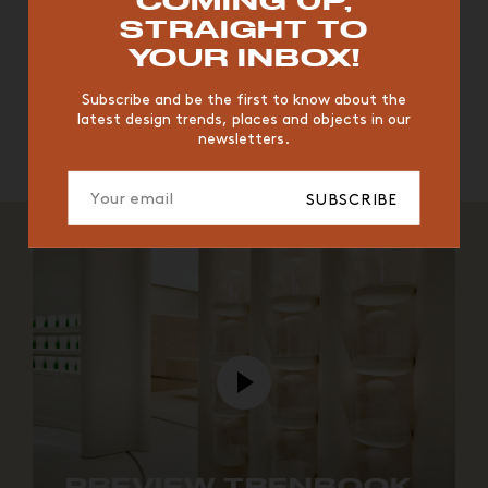
COMING UP,
VINTAGE
WOOD
CHAIR
YELLOW
DESK
Our trendbook is now available in English,
just here.
STRAIGHT TO
EDITIONS
YOUR INBOX!
Subscribe and be the first to know about the
latest design trends, places and objects in our
newsletters.
SUBSCRIBE
PREVIEW TRENBOOK