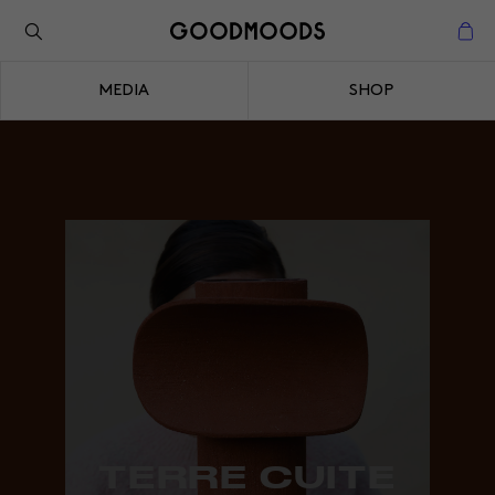
Back to the inspiration
Close
MEDIA
SHOP
Close
TERRE CUITE