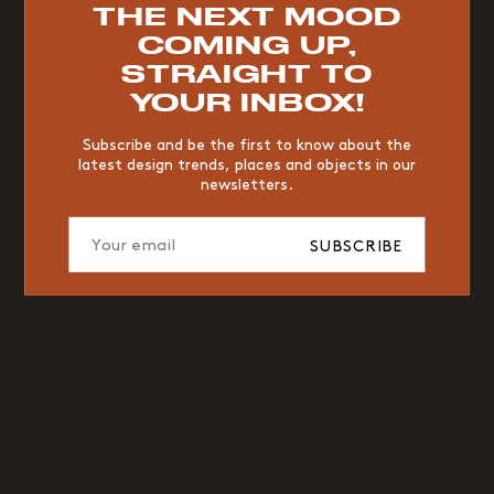
TOP TRENDS
THE NEXT MOOD
COMING UP,
VINTAGE
WOOD
CHAIR
YELLOW
DESK
STRAIGHT TO
EDITIONS
YOUR INBOX!
Subscribe and be the first to know about the
latest design trends, places and objects in our
newsletters.
SUBSCRIBE