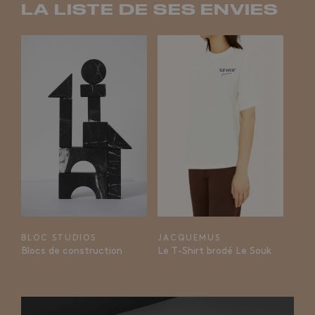
LA LISTE DE SES ENVIES
BLOC STUDIOS
JACQUEMUS
Blocs de construction
Le T-Shirt brodé Le Souk