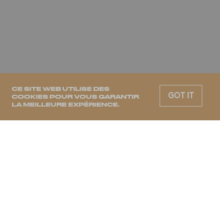
CE SITE WEB UTILISE DES
GOT IT
COOKIES POUR VOUS GARANTIR
LA MEILLEURE EXPÉRIENCE.