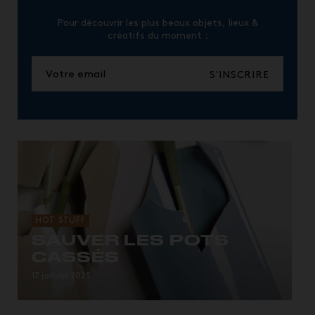
Pour découvrir les plus beaux objets, lieux &
créatifs du moment :
S'INSCRIRE
HOT STUFF
SAUVER LES POTS
CASSÉS
Passion Kintsugi.
17 janvier 2025