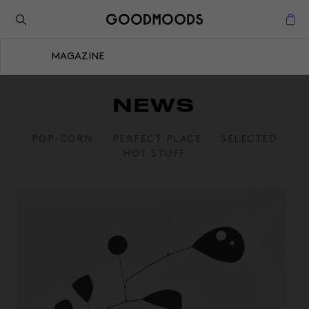
Retour à l'inspiration
Fermer
MAGAZINE
Fermer
NEWS
POP-CORN
PERFECT PLACE
SELECTED
HOT STUFF