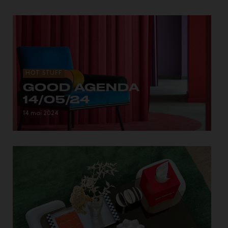
HOT STUFF
GOOD AGENDA
14/05/24
Les évènements entre Paris et New York.
14 mai 2024