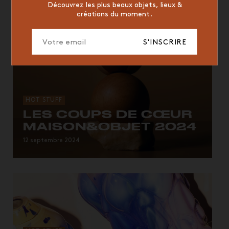
Découvrez les plus beaux objets, lieux &
créations du moment.
S'INSCRIRE
HOT STUFF
LES COUPS DE CŒUR
MAISON&OBJET 2024
15 pièces repérées au salon.
12 septembre 2024