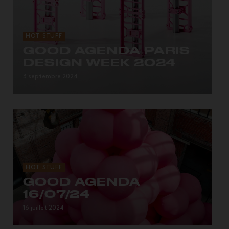
HOT STUFF
GOOD AGENDA PARIS
DESIGN WEEK 2024
Les dates clés de la semaine du design parisienne.
3 septembre 2024
HOT STUFF
GOOD AGENDA
16/07/24
Les rendez-vous culturels de GOODMOODS avant
16 juillet 2024
de partir en vacances : se rendre au Domaine de
Fond...