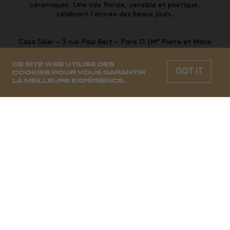
céramiques. Une ode florale, sensible et poétique,
célébrant l’arrivée des beaux jours.
Casa Sòler –
3 rue Paul Bert – Paris 11 (M° Pierre et Marie
Curie)
CE SITE WEB UTILISE DES
GOT IT
COOKIES POUR VOUS GARANTIR
LA MEILLEURE EXPÉRIENCE.