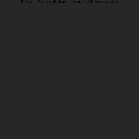
Phillips – 46 rue du Bac – Paris 7 (M° Rue du Bac)