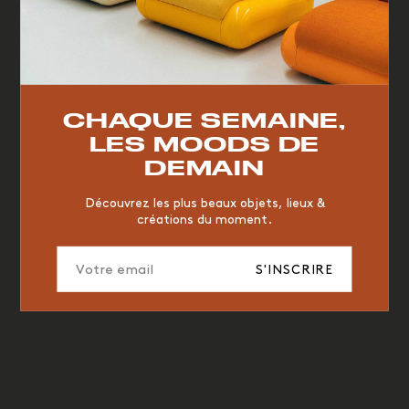
TOP TRENDS
RESTAURANT
VINTAGE
MOODBOARD
BOIS
CHAQUE SEMAINE,
CHAISE
JAUNE
BUREAU
DESIGNER
HÔTEL
LES MOODS DE
ORGANIQUE
MEMPHIS
ÉDITIONS
VASE
DEMAIN
ICONIC
2023
Découvrez les plus beaux objets, lieux &
créations du moment.
S'INSCRIRE