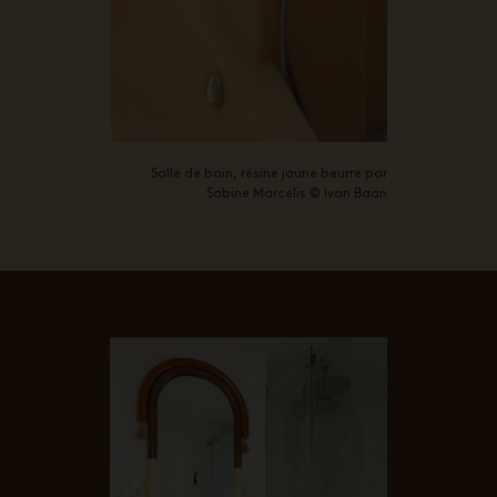
Salle de bain, résine jaune beurre par
Sabine Marcelis © Ivan Baan