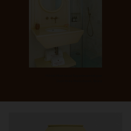
Hôtel Montesol Experimental par
Dorothée Meilichzon, Ibiza