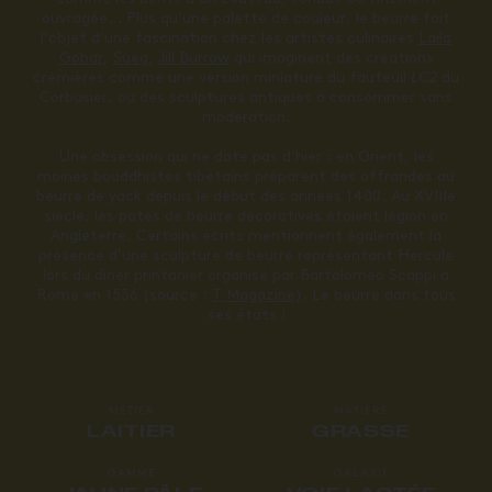
ouvragée… Plus qu’une palette de couleur, le beurre fait
l’objet d’une fascination chez les artistes culinaires
Laila
Gohar
,
Suea
,
Jill Burrow
qui imaginent des créations
crémières comme une version miniature du fauteuil
LC2
du
Corbusier, ou des sculptures antiques à consommer sans
modération.
Une obsession qui ne date pas d’hier : en Orient, les
moines bouddhistes tibétains préparent des offrandes au
beurre de yack depuis le début des années 1400. Au XVIIIe
siècle, les pates de beurre décoratives étaient légion en
Angleterre. Certains écrits mentionnent également la
présence d’une sculpture de beurre représentant Hercule
lors du dîner printanier organisé par Bartolomeo Scappi à
Rome en 1536 (source :
T Magazine
). Le beurre dans tous
ses états !
MÉTIER
MATIÈRE
LAITIER
GRASSE
GAMME
GALAXIE