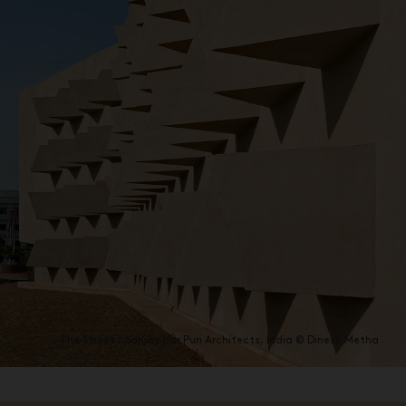
The Street / Sanjay par Puri Architects, India © Dinesh Metha