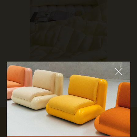
Fermer
Couverture striée en soie glacé par
Maatila
QUE CHERCHEZ-VOUS ?
TOP TRENDS