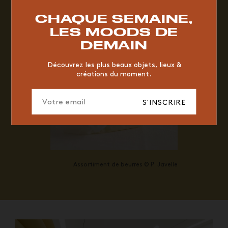
RESTAURANT
VINTAGE
MOODBOARD
BOIS
CHAQUE SEMAINE,
CHAISE
JAUNE
BUREAU
DESIGNER
HÔTEL
LES MOODS DE
ORGANIQUE
MEMPHIS
ÉDITIONS
VASE
DEMAIN
ICONIC
2023
Découvrez les plus beaux objets, lieux &
créations du moment.
S'INSCRIRE
Assortiment de beurres © P. Javelle