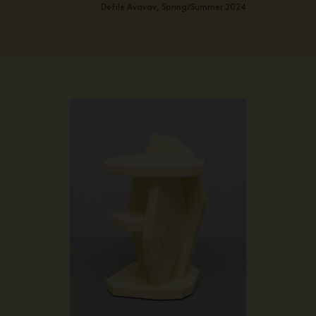
Défilé Avavav, Spring/Summer 2024