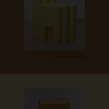
Chaise
Tube
par Zaven